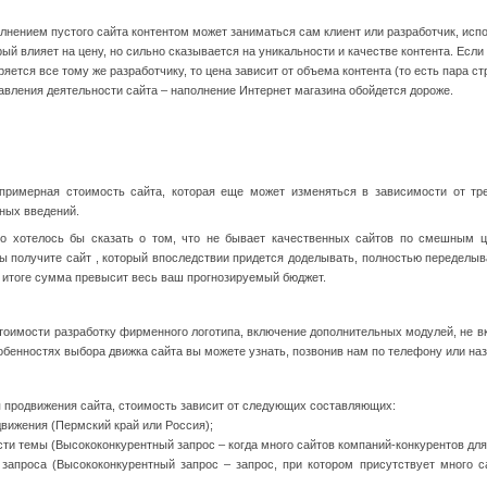
лнением пустого сайта контентом может заниматься сам клиент или разработчик, исп
рый влияет на цену, но сильно сказывается на уникальности и качестве контента. Есл
ряется все тому же разработчику, то цена зависит от объема контента (то есть пара ст
авления деятельности сайта – наполнение Интернет магазина обойдется дороже.
примерная стоимость сайта, которая еще может изменяться в зависимости от тре
ных введений.
о хотелось бы сказать о том, что не бывает качественных сайтов по смешным ц
ы получите сайт , который впоследствии придется доделывать, полностью переделыва
В итоге сумма превысит весь ваш прогнозируемый бюджет.
стоимости разработку фирменного логотипа, включение дополнительных модулей, не вк
обенностях выбора движка сайта вы можете узнать, позвонив нам по телефону или наз
я продвижения сайта, стоимость зависит от следующих составляющих:
движения (Пермский край или Россия);
сти темы (Высококонкурентный запрос – когда много сайтов компаний-конкурентов для
 запроса (Высококонкурентный запрос – запрос, при котором присутствует много 