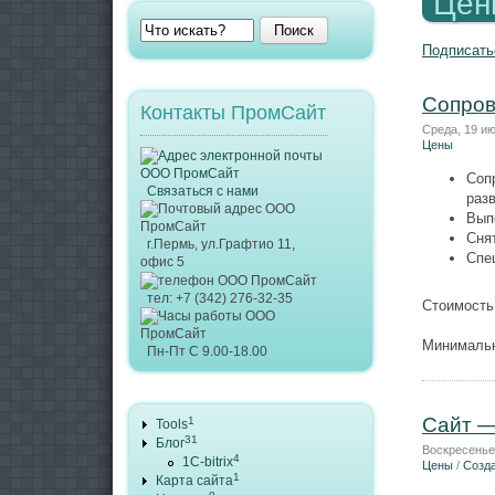
Цен
Поиск
Подписать
Сопров
Контакты ПромСайт
Среда, 19 ию
Цены
Соп
Связаться с нами
раз
Вып
Сня
г.Пермь, ул.Графтио 11,
Спе
офис 5
тел: +7 (342) 276-32-35
Стоимость:
Минимальн
Пн-Пт С 9.00-18.00
Сайт —
1
Tools
31
Блог
Воскресенье,
4
1C-bitrix
Цены
/
Созда
1
Карта сайта