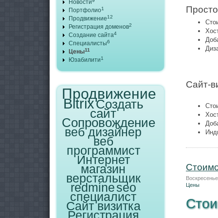
9
Новости
Просто
1
Портфолио
12
Продвижение
Стои
2
Регистрация доменов
Хост
4
Создание сайта
Доб
6
Специалисты
Диз
11
Цены
1
Юзабилити
Сайт-в
Продвижение
Bitrix
Создать
Стои
сайт
Хост
Сопровождение
Доб
веб дизайнер
Инд
веб
программист
Интернет
магазин
Стоимо
верстальщик
Воскресенье,
redmine
seo
Цены
специалист
Стои
Сайт визитка
Регистрация