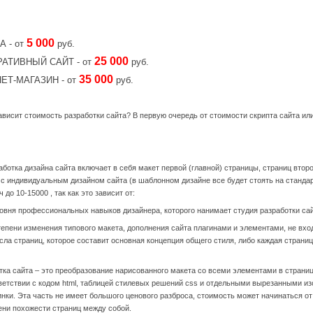
5 000
А - от
руб.
25 000
РАТИВНЫЙ
САЙТ - от
руб.
35 000
НЕТ-МАГАЗИН - от
руб.
ависит стоимость разработки сайта? В первую очередь от стоимости скрипта сайта или
аботка дизайна сайта включает в себя макет первой (главной) страницы, страниц вто
 с индивидуальным дизайном сайта (в шаблонном дизайне все будет стоять на стандар
 до 10-15000 , так как это зависит от:
овня профессиональных навыков дизайнера, которого нанимает студия разработки са
епени изменения типового макета, дополнения сайта плагинами и элементами, не вх
сла страниц, которое составит основная концепция общего стиля, либо каждая страни
тка сайта – это преобразование нарисованного макета со всеми элементами в страниц
ветствии с кодом html, таблицей стилевых решений css и отдельными вырезанными из
инки. Эта часть не имеет большого ценового разброса, стоимость может начинаться от
ени похожести страниц между собой.