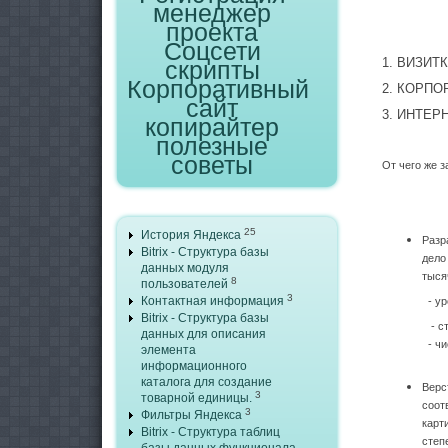
менеджер
проекта
Соцсети
1. ВИЗИТК
скрипты
Корпоративный
2.
КОРПО
сайт
3. ИНТЕР
копирайтер
полезные
советы
От чего же з
25
История Яндекса
Разр
Bitrix - Структура базы
дело
данных модуля
тысяч
8
пользователей
3
Контактная информация
- ур
Bitrix - Структура базы
- ст
данных для описания
- чи
элемента
информационного
каталога для создание
Верс
3
товарной единицы.
соот
3
Фильтры Яндекса
карт
Bitrix - Структура таблиц
степ
базы данных функционала