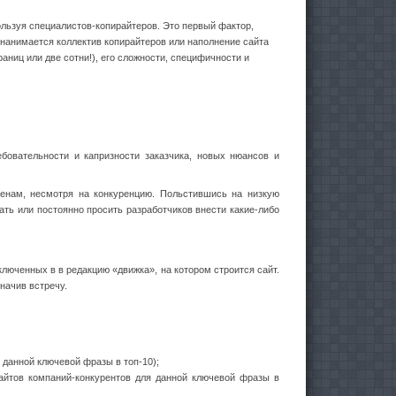
ользуя специалистов-копирайтеров. Это первый фактор,
и нанимается коллектив копирайтеров или наполнение сайта
раниц или две сотни!), его сложности, специфичности и
бовательности и капризности заказчика, новых нюансов и
енам, несмотря на конкуренцию. Польстившись на низкую
ть или постоянно просить разработчиков внести какие-либо
люченных в в редакцию «движка», на котором строится сайт.
начив встречу.
 данной ключевой фразы в топ-10);
сайтов компаний-конкурентов для данной ключевой фразы в